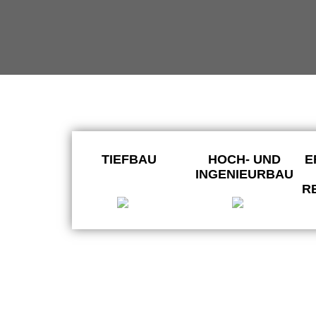
Wir bauen fü
seit Genera
TIEFBAU
HOCH- UND
E
INGENIEURBAU
R